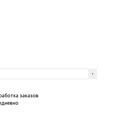
работка заказов
едневно