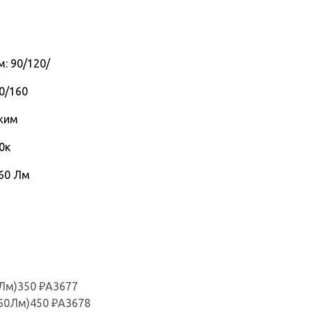
: 90/120/
0/160
жим
0к
960 Лм
Лм)
350
₽
A3677
60Лм)
450
₽
A3678