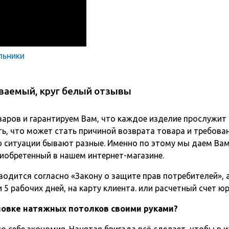
льники
ваемый, круг белый отзывы
варов и гарантируем Вам, что каждое изделие прослужит
ь, что может стать причиной возврата товара и требова
о ситуации бывают разные. Именно по этому мы даем Вам
иобретенный в нашем интернет-магазине.
одится согласно «Закону о защите прав потребителей», а 
5 рабочих дней, на карту клиента. или расчетный счет ю
ановке натяжных потолков своими руками?
о себе экономия. Нанятая бригада всё сделает, чтобы в и