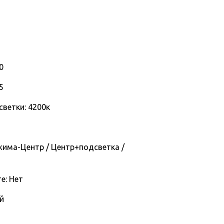
0
5
ветки: 4200к
жима-Центр / Центр+подсветка /
е: Нет
й