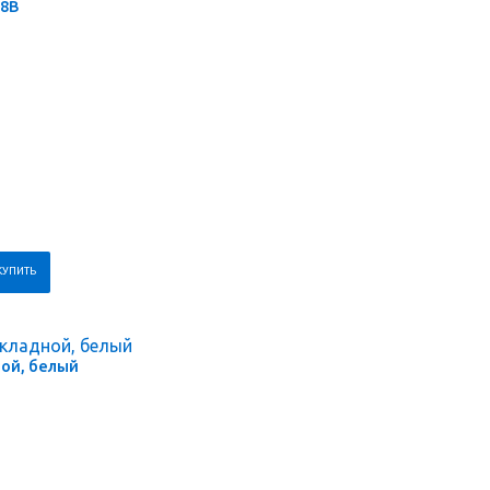
48В
ной, белый