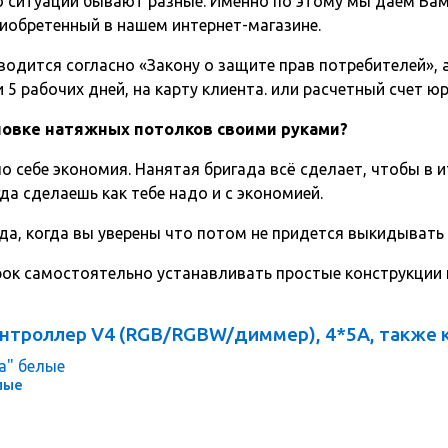
о ситуации бывают разные. Именно по этому мы даем Вам
иобретенный в нашем интернет-магазине.
одится согласно «Закону о защите прав потребителей», а 
5 рабочих дней, на карту клиента. или расчетный счет ю
ановке натяжных потолков своими руками?
о себе экономия. Нанятая бригада всё сделает, чтобы в и
да сделаешь как тебе надо и с экономией.
да, когда вы уверены что потом не придется выкидывать
срок самостоятельно устанавливать простые конструкции
нтроллер V4 (RGB/RGBW/диммер), 4*5A, также 
елые